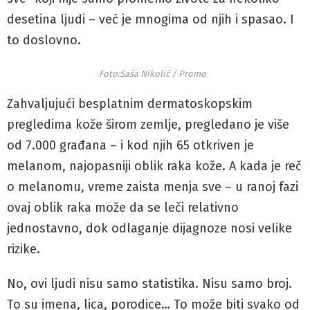
desetina ljudi – već je mnogima od njih i spasao. I
to doslovno.
.
Foto:Saša Nikolić / Promo
Zahvaljujući besplatnim dermatoskopskim
pregledima kože širom zemlje, pregledano je više
od 7.000 građana – i kod njih 65 otkriven je
melanom, najopasniji oblik raka kože. A kada je reč
o melanomu, vreme zaista menja sve – u ranoj fazi
ovaj oblik raka može da se leči relativno
jednostavno, dok odlaganje dijagnoze nosi velike
rizike.
No, ovi ljudi nisu samo statistika. Nisu samo broj.
To su imena, lica, porodice… To može biti svako od