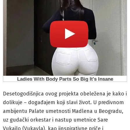
Desetogodišnjica ovog projekta obeležena je kako i
dolikuje – događajem koji slavi život. U predivnom
ambijentu Palate umetnosti Madlena u Beogradu,
uz gudački orkestar i nastup umetnice Sare
Vukajlo (Vukayla), kao iinspirativne priče i