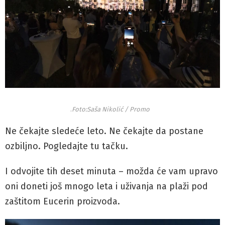
.
Foto:Saša Nikolić / Promo
Ne čekajte sledeće leto. Ne čekajte da postane
ozbiljno. Pogledajte tu tačku.
I odvojite tih deset minuta – možda će vam upravo
oni doneti još mnogo leta i uživanja na plaži pod
zaštitom Eucerin proizvoda.