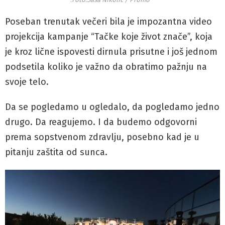
Poseban trenutak večeri bila je impozantna video
projekcija kampanje “Tačke koje život znače”, koja
je kroz lične ispovesti dirnula prisutne i još jednom
podsetila koliko je važno da obratimo pažnju na
svoje telo.
Da se pogledamo u ogledalo, da pogledamo jedno
drugo. Da reagujemo. I da budemo odgovorni
prema sopstvenom zdravlju, posebno kad je u
pitanju zaštita od sunca.