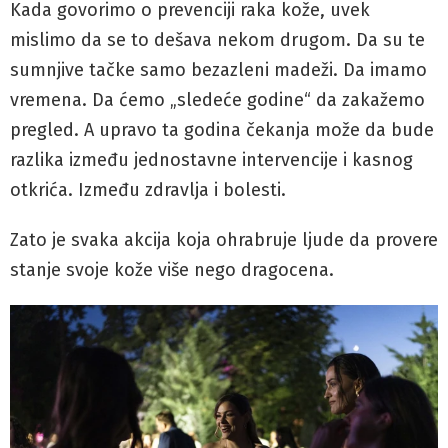
Kada govorimo o prevenciji raka kože, uvek
mislimo da se to dešava nekom drugom. Da su te
sumnjive tačke samo bezazleni madeži. Da imamo
vremena. Da ćemo „sledeće godine“ da zakažemo
pregled. A upravo ta godina čekanja može da bude
razlika između jednostavne intervencije i kasnog
otkrića. Između zdravlja i bolesti.
Zato je svaka akcija koja ohrabruje ljude da provere
stanje svoje kože više nego dragocena.