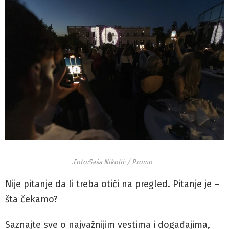
.
Foto:Saša Nikolić / Promo
Nije pitanje da li treba otići na pregled. Pitanje je –
šta čekamo?
Saznajte sve o najvažnijim vestima i događajima,