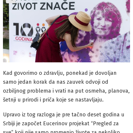
Kad govorimo o zdravlju, ponekad je dovoljan
samo jedan korak da nas zauvek odvoji od
ozbiljnog problema i vrati na put osmeha, planova,
šetnji u prirodi i priča koje se nastavljaju.
Upravo iz tog razloga je pre tačno deset godina u
Srbiji je započet Eucerinov projekat “Pregled za
sve” koji nije samo promenio živote za nekoliko