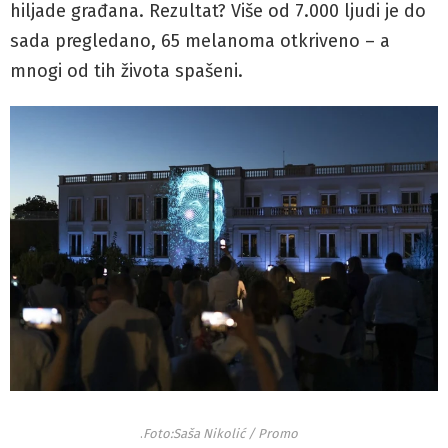
hiljade građana. Rezultat? Više od 7.000 ljudi je do
sada pregledano, 65 melanoma otkriveno – a
mnogi od tih života spašeni.
.
Foto:Saša Nikolić / Promo