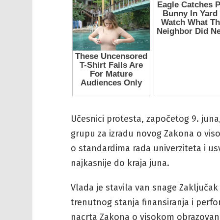
Učesnici protesta, započetog 9. juna
grupu za izradu novog Zakona o vis
o standardima rada univerziteta i us
najkasnije do kraja juna.
Vlada je stavila van snage Zaključa
trenutnog stanja finansiranja i perf
nacrta Zakona o visokom obrazovanju.