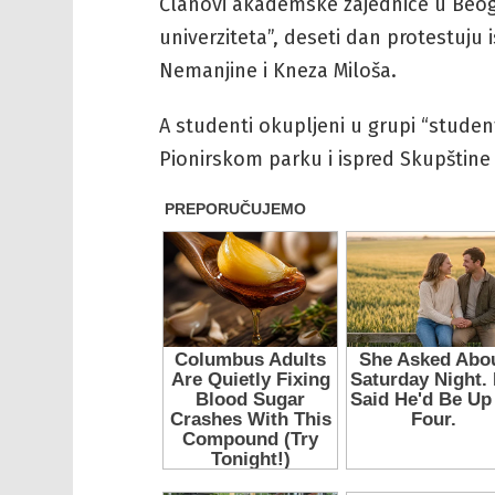
Članovi akademske zajednice u Beogr
univerziteta”, deseti dan protestuju i
Nemanjine i Kneza Miloša.
A studenti okupljeni u grupi “studen
Pionirskom parku i ispred Skupštine 