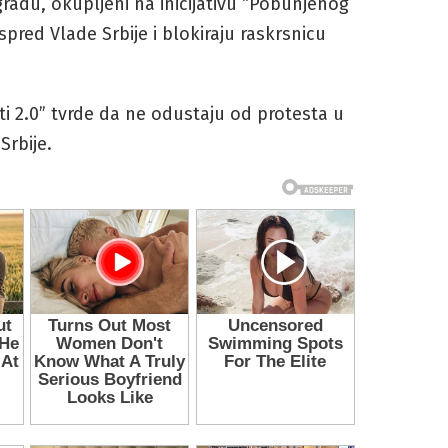
adu, okupljeni na inicijativu “Pobunjenog
spred Vlade Srbije i blokiraju raskrsnicu
ti 2.0” tvrde da ne odustaju od protesta u
Srbije.