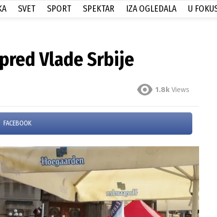
KA
SVET
SPORT
SPEKTAR
IZA OGLEDALA
U FOKU
spred Vlade Srbije
1.8k
Views
FACEBOOK