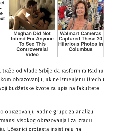
, traže od Vlade Srbije da rasformira Radnu
okom obrazovanju, ukine izmenjenu Uredbu
voji budžetske kvote za upis na fakultete
k o obrazovanju Radne grupe za analizu
ormansi visokog obrazovanja i za izradu
 Učesnici protesta insistiraju na