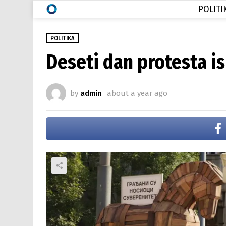
POLITI
POLITIKA
Deseti dan protesta i
by
admin
about a year ago