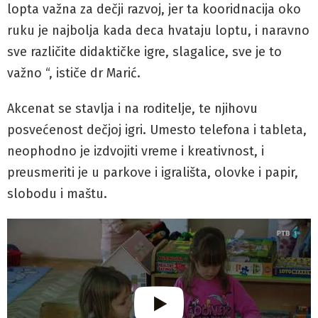
lopta važna za dečji razvoj, jer ta kooridnacija oko
ruku je najbolja kada deca hvataju loptu, i naravno
sve različite didaktičke igre, slagalice, sve je to
važno “, ističe dr Marić.
Akcenat se stavlja i na roditelje, te njihovu
posvećenost dečjoj igri. Umesto telefona i tableta,
neophodno je izdvojiti vreme i kreativnost, i
preusmeriti je u parkove i igrališta, olovke i papir,
slobodu i maštu.