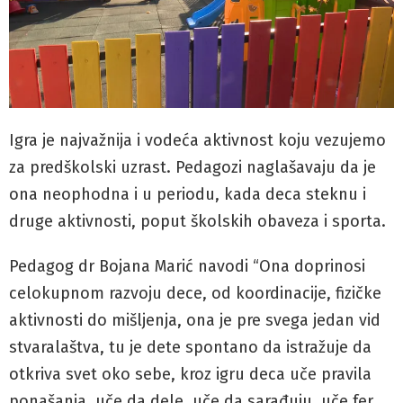
Igra je najvažnija i vodeća aktivnost koju vezujemo
za predškolski uzrast. Pedagozi naglašavaju da je
ona neophodna i u periodu, kada deca steknu i
druge aktivnosti, poput školskih obaveza i sporta.
Pedagog dr Bojana Marić navodi “Ona doprinosi
celokupnom razvoju dece, od koordinacije, fizičke
aktivnosti do mišljenja, ona je pre svega jedan vid
stvaralaštva, tu je dete spontano da istražuje da
otkriva svet oko sebe, kroz igru deca uče pravila
ponašanja, uče da dele, uče da sarađuju, uče fer