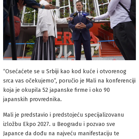
“Osećaćete se u Srbiji kao kod kuće i otvorenog
srca vas očekujemo”, poručio je Mali na konferenciji
koja je okupila 52 japanske firme i oko 90
japanskih provrednika.
Mali je predstavio i predstojeću specijalizovanu
izložbu Ekpo 2027. u Beogradu i pozvao sve
Japance da dođu na najveću manifestaciju te