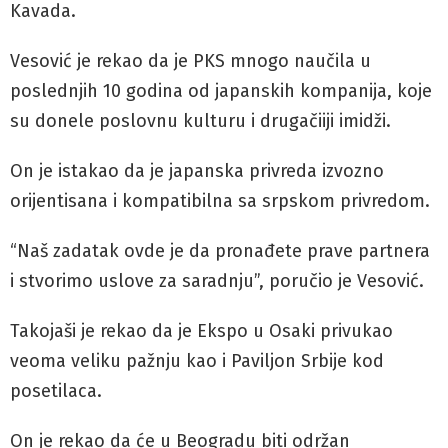
Kavada.
Vesović je rekao da je PKS mnogo naučila u
poslednjih 10 godina od japanskih kompanija, koje
su donele poslovnu kulturu i drugačiiji imidži.
On je istakao da je japanska privreda izvozno
orijentisana i kompatibilna sa srpskom privredom.
“Naš zadatak ovde je da pronađete prave partnera
i stvorimo uslove za saradnju”, poručio je Vesović.
Takojaši je rekao da je Ekspo u Osaki privukao
veoma veliku pažnju kao i Paviljon Srbije kod
posetilaca.
On je rekao da će u Beogradu biti održan