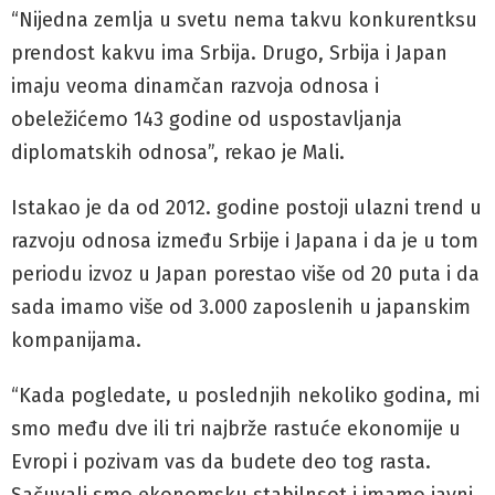
“Nijedna zemlja u svetu nema takvu konkurentksu
prendost kakvu ima Srbija. Drugo, Srbija i Japan
imaju veoma dinamčan razvoja odnosa i
obeležićemo 143 godine od uspostavljanja
diplomatskih odnosa”, rekao je Mali.
Istakao je da od 2012. godine postoji ulazni trend u
razvoju odnosa između Srbije i Japana i da je u tom
periodu izvoz u Japan porestao više od 20 puta i da
sada imamo više od 3.000 zaposlenih u japanskim
kompanijama.
“Kada pogledate, u poslednjih nekoliko godina, mi
smo među dve ili tri najbrže rastuće ekonomije u
Evropi i pozivam vas da budete deo tog rasta.