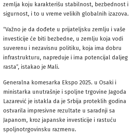
zemlja koju karakterišu stabilnost, bezbednost i
sigurnost, i to u vreme velikih globalnih izazova.
“Važno je da dođete u prijateljsku zemlju i vaše
investicije će biti bezbedne, u zemlju koja vodi
suverenu i nezavisnu politiku, koja ima dobru
infrastrukturu, napreduje i ima potencijal daljeg
rasta”, istakao je Mali.
Generalna komesarka Ekspo 2025. u Osaki i
ministarka unutrašnje i spoljne trgovine Jagoda
Lazarević je istakla da je Srbija proteklih godina
ostvarila impresivne rezultate u saradnji sa
Japanom, kroz japanske investicije i rastuću
spoljnotrgovinsku razmenu.