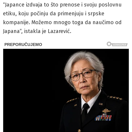
“Japance izdvaja to što prenose i svoju poslovnu
etiku, koju počinju da primenjuju i srpske
kompanije. Možemo mnogo toga da naučimo od
Japana”, istakla je Lazarević.