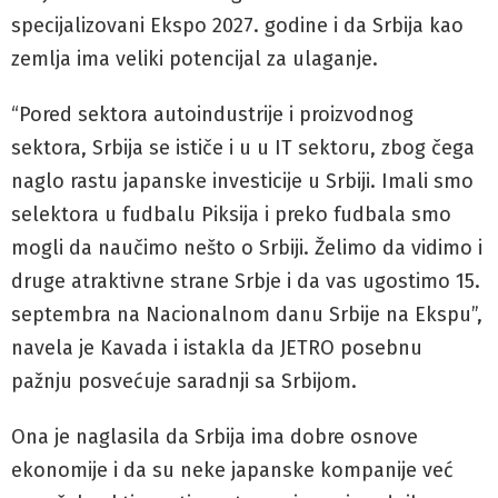
specijalizovani Ekspo 2027. godine i da Srbija kao
zemlja ima veliki potencijal za ulaganje.
“Pored sektora autoindustrije i proizvodnog
sektora, Srbija se ističe i u u IT sektoru, zbog čega
naglo rastu japanske investicije u Srbiji. Imali smo
selektora u fudbalu Piksija i preko fudbala smo
mogli da naučimo nešto o Srbiji. Želimo da vidimo i
druge atraktivne strane Srbje i da vas ugostimo 15.
septembra na Nacionalnom danu Srbije na Ekspu”,
navela je Kavada i istakla da JETRO posebnu
pažnju posvećuje saradnji sa Srbijom.
Ona je naglasila da Srbija ima dobre osnove
ekonomije i da su neke japanske kompanije već