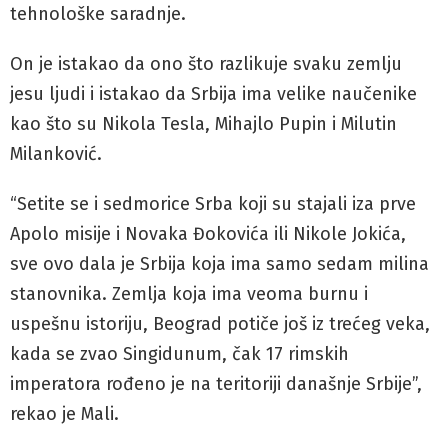
tehnološke saradnje.
On je istakao da ono što razlikuje svaku zemlju
jesu ljudi i istakao da Srbija ima velike naučenike
kao što su Nikola Tesla, Mihajlo Pupin i Milutin
Milanković.
“Setite se i sedmorice Srba koji su stajali iza prve
Apolo misije i Novaka Đokovića ili Nikole Jokića,
sve ovo dala je Srbija koja ima samo sedam milina
stanovnika. Zemlja koja ima veoma burnu i
uspešnu istoriju, Beograd potiče još iz trećeg veka,
kada se zvao Singidunum, čak 17 rimskih
imperatora rođeno je na teritoriji današnje Srbije”,
rekao je Mali.