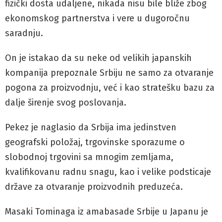
fizički dosta udaljene, nikada nisu bile bliže zbog
ekonomskog partnerstva i vere u dugoročnu
saradnju.
On je istakao da su neke od velikih japanskih
kompanija prepoznale Srbiju ne samo za otvaranje
pogona za proizvodnju, već i kao stratešku bazu za
dalje širenje svog poslovanja.
Pekez je naglasio da Srbija ima jedinstven
geografski položaj, trgovinske sporazume o
slobodnoj trgovini sa mnogim zemljama,
kvalifikovanu radnu snagu, kao i velike podsticaje
države za otvaranje proizvodnih preduzeća.
Masaki Tominaga iz amabasade Srbije u Japanu je