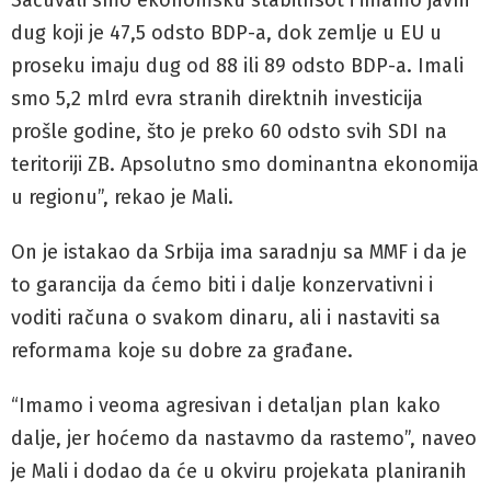
Sačuvali smo ekonomsku stabilnsot i imamo javni
dug koji je 47,5 odsto BDP-a, dok zemlje u EU u
proseku imaju dug od 88 ili 89 odsto BDP-a. Imali
smo 5,2 mlrd evra stranih direktnih investicija
prošle godine, što je preko 60 odsto svih SDI na
teritoriji ZB. Apsolutno smo dominantna ekonomija
u regionu”, rekao je Mali.
On je istakao da Srbija ima saradnju sa MMF i da je
to garancija da ćemo biti i dalje konzervativni i
voditi računa o svakom dinaru, ali i nastaviti sa
reformama koje su dobre za građane.
“Imamo i veoma agresivan i detaljan plan kako
dalje, jer hoćemo da nastavmo da rastemo”, naveo
je Mali i dodao da će u okviru projekata planiranih