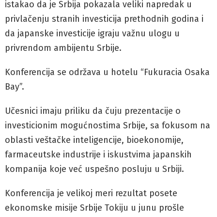
istakao da je Srbija pokazala veliki napredak u
privlačenju stranih investicija prethodnih godina i
da japanske investicije igraju važnu ulogu u
privrendom ambijentu Srbije.
Konferencija se održava u hotelu “Fukuracia Osaka
Bay”.
Učesnici imaju priliku da čuju prezentacije o
investicionim mogućnostima Srbije, sa fokusom na
oblasti veštačke inteligencije, bioekonomije,
farmaceutske industrije i iskustvima japanskih
kompanija koje već uspešno posluju u Srbiji.
Konferencija je velikoj meri rezultat posete
ekonomske misije Srbije Tokiju u junu prošle