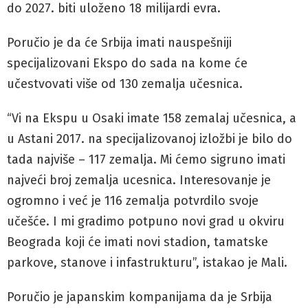
do 2027. biti uloženo 18 milijardi evra.
Poručio je da će Srbija imati nauspešniji
specijalizovani Ekspo do sada na kome će
učestvovati više od 130 zemalja učesnica.
“Vi na Ekspu u Osaki imate 158 zemalaj učesnica, a
u Astani 2017. na specijalizovanoj izložbi je bilo do
tada najviše – 117 zemalja. Mi ćemo sigruno imati
najveći broj zemalja ucesnica. Interesovanje je
ogromno i već je 116 zemalja potvrdilo svoje
učešće. I mi gradimo potpuno novi grad u okviru
Beograda koji će imati novi stadion, tamatske
parkove, stanove i infastrukturu”, istakao je Mali.
Poručio je japanskim kompanijama da je Srbija