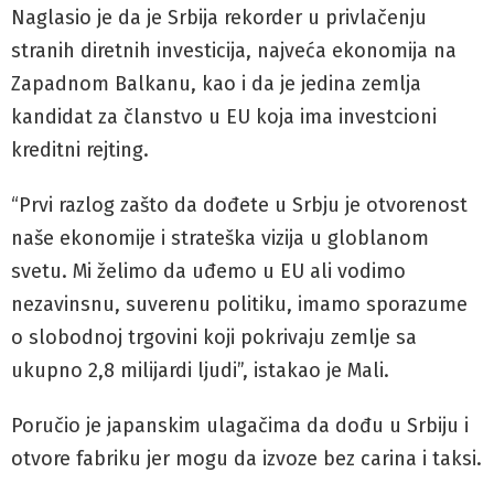
Naglasio je da je Srbija rekorder u privlačenju
stranih diretnih investicija, najveća ekonomija na
Zapadnom Balkanu, kao i da je jedina zemlja
kandidat za članstvo u EU koja ima investcioni
kreditni rejting.
“Prvi razlog zašto da dođete u Srbju je otvorenost
naše ekonomije i strateška vizija u globlanom
svetu. Mi želimo da uđemo u EU ali vodimo
nezavinsnu, suverenu politiku, imamo sporazume
o slobodnoj trgovini koji pokrivaju zemlje sa
ukupno 2,8 milijardi ljudi”, istakao je Mali.
Poručio je japanskim ulagačima da dođu u Srbiju i
otvore fabriku jer mogu da izvoze bez carina i taksi.