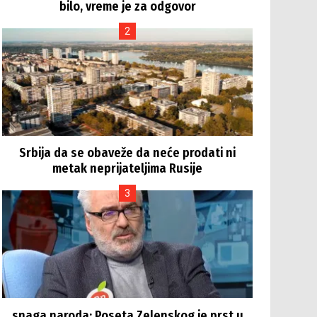
bilo, vreme je za odgovor
Srbija da se obaveže da neće prodati ni
metak neprijateljima Rusije
snaga naroda: Poseta Zelenskog je prst u