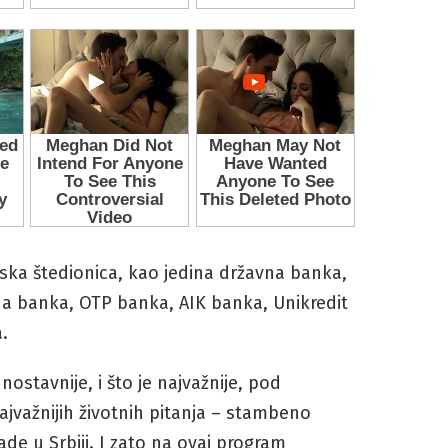
ka štedionica, kao jedina državna banka,
na banka, OTP banka, AIK banka, Unikredit
.
nostavnije, i što je najvažnije, pod
jvažnijih životnih pitanja – stambeno
ade u Srbiji. I zato na ovaj program