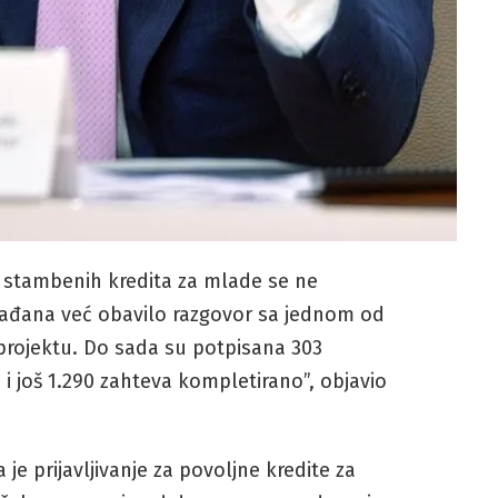
 stambenih kredita za mlade se ne
građana već obavilo razgovor sa jednom od
rojektu. Do sada su potpisana 303
 i još 1.290 zahteva kompletirano”, objavio
e prijavljivanje za povoljne kredite za