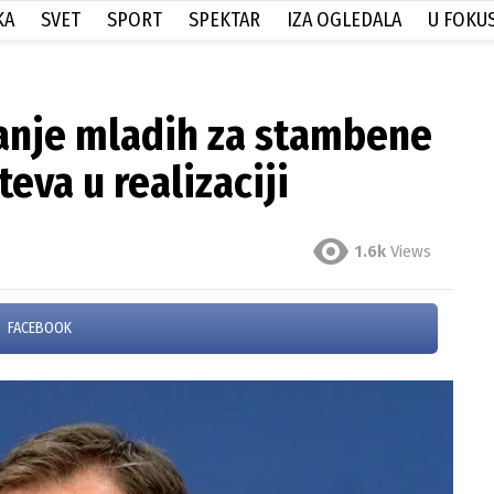
KA
SVET
SPORT
SPEKTAR
IZA OGLEDALA
U FOKU
vanje mladih za stambene
eva u realizaciji
1.6k
Views
FACEBOOK