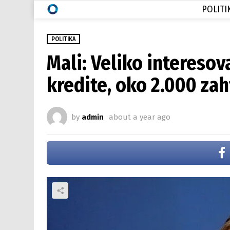
POLITI
POLITIKA
Mali: Veliko intereso
kredite, oko 2.000 zaht
by
admin
about a year ago