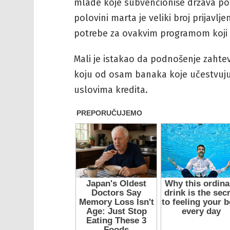
mlade koje subvencioniše država po
polovini marta je veliki broj prijavlje
potrebe za ovakvim programom koji 
Mali je istakao da podnošenje zahteva
koju od osam banaka koje učestvuju
uslovima kredita.