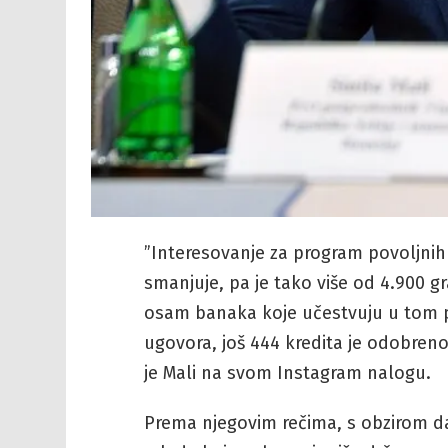
”Interesovanje za program povoljnih
smanjuje, pa je tako više od 4.900 
osam banaka koje učestvuju u tom p
ugovora, još 444 kredita je odobreno
je Mali na svom Instagram nalogu.
Prema njegovim rečima, s obzirom da j