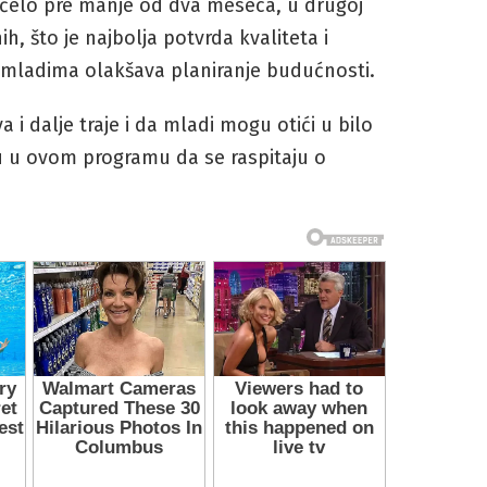
čelo pre manje od dva meseca, u drugoj
nih, što je najbolja potvrda kvaliteta i
mladima olakšava planiranje budućnosti.
 i dalje traje i da mladi mogu otići u bilo
 u ovom programu da se raspitaju o