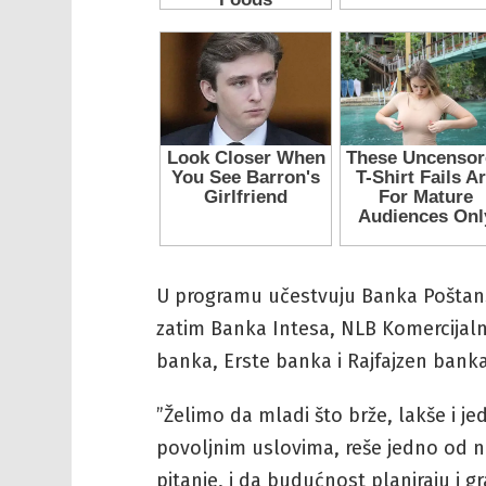
U programu učestvuju Banka Poštans
zatim Banka Intesa, NLB Komercijal
banka, Erste banka i Rajfajzen banka
”Želimo da mladi što brže, lakše i jed
povoljnim uslovima, reše jedno od na
pitanje, i da budućnost planiraju i gr