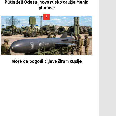
Putin želi Odesu, novo rusko oružje menja
planove
Može da pogodi ciljeve širom Rusije