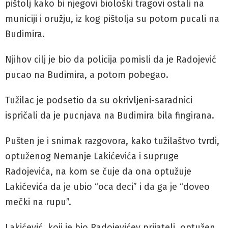
pištolj kako bi njegovi biološki tragovi ostali na
municiji i oružju, iz kog pištolja su potom pucali na
Budimira.
Njihov cilj je bio da policija pomisli da je Radojević
pucao na Budimira, a potom pobegao.
Tužilac je podsetio da su okrivljeni-saradnici
ispričali da je pucnjava na Budimira bila fingirana.
Pušten je i snimak razgovora, kako tužilaštvo tvrdi,
optuženog Nemanje Lakićevića i supruge
Radojevića, na kom se čuje da ona optužuje
Lakićevića da je ubio “oca deci” i da ga je “doveo
mečki na rupu”.
Lakićević, koji je bio Radojevićev prijatelj, optužen