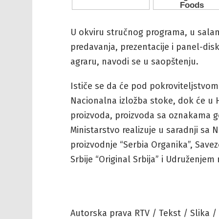
U okviru stručnog programa, u sala
predavanja, prezentacije i panel-di
agraru, navodi se u saopštenju.
Ističe se da će pod pokroviteljstvom
Nacionalna izložba stoke, dok će u H
proizvoda, proizvoda sa oznakama ge
Ministarstvo realizuje u saradnji sa
proizvodnje “Serbia Organika”, Save
Srbije “Original Srbija” i Udruženjem 
Autorska prava RTV / Tekst / Slika /