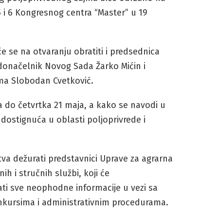
i 6 Kongresnog centra “Master” u 19
e se na otvaranju obratiti i predsednica
adonačelnik Novog Sada Žarko Mićin i
ma Slobodan Cvetković.
 do četvrtka 21 maja, a kako se navodi u
 dostignuća u oblasti poljoprivrede i
tva dežurati predstavnici Uprave za agrarna
ih i stručnih službi, koji će
ti sve neophodne informacije u vezi sa
kursima i administrativnim procedurama.