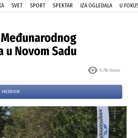
KA
SVET
SPORT
SPEKTAR
IZA OGLEDALA
U FOKU
. Međunarodnog
a u Novom Sadu
1.7k
Views
FACEBOOK