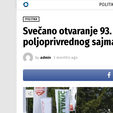
POLITI
POLITIKA
Svečano otvaranje 93
poljoprivrednog sajm
by
admin
3 months ago