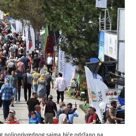
g poljoprivrednog sajma biće održano na