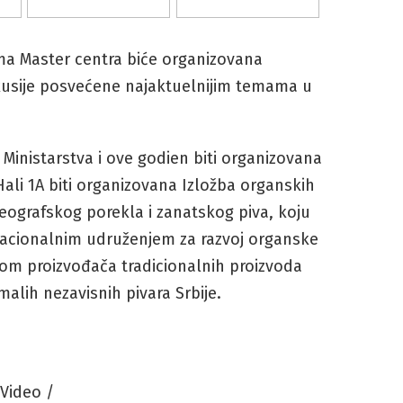
ma Master centra biće organizovana
skusije posvećene najaktuelnijim temama u
 Ministarstva i ove godien biti organizovana
ali 1A biti organizovana Izložba organskih
ografskog porekla i zanatskog piva, koju
 Nacionalnim udruženjem za razvoj organske
zom proizvođača tradicionalnih proizvoda
malih nezavisnih pivara Srbije.
 Video /