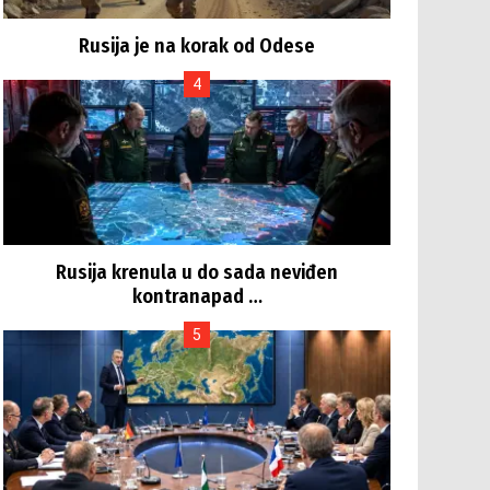
Rusija je na korak od Odese
Rusija krenula u do sada neviđen
kontranapad …