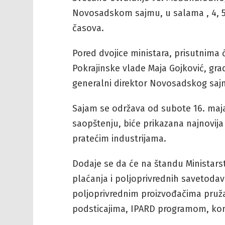
Novosadskom sajmu, u salama , 4, 5 
časova.
Pored dvojice ministara, prisutnima ć
Pokrajinske vlade Maja Gojković, gr
generalni direktor Novosadskog saj
Sajam se održava od subote 16. maja
saopštenju, biće prikazana najnovija
pratećim industrijama.
Dodaje se da će na štandu Ministars
plaćanja i poljoprivrednih savetodavn
poljoprivrednim proizvođačima pruža
podsticajima, IPARD programom, kon