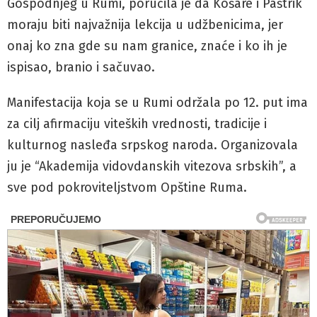
Gospodnjeg u Rumi, poručila je da Košare i Paštrik
moraju biti najvažnija lekcija u udžbenicima, jer
onaj ko zna gde su nam granice, znaće i ko ih je
ispisao, branio i sačuvao.
Manifestacija koja se u Rumi održala po 12. put ima
za cilj afirmaciju viteških vrednosti, tradicije i
kulturnog nasleđa srpskog naroda. Organizovala
ju je “Akademija vidovdanskih vitezova srbskih”, a
sve pod pokroviteljstvom Opštine Ruma.