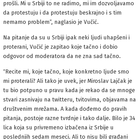
prošli. Mi u Srbiji to ne radimo, mi im dozvoljavamo
da protestuju i da protestuju beskrajno i s tim
nemamo problem”, naglasio je Vučić.
Na pitanje da su u Srbiji ipak neki ljudi uhapšeni i
proterani, Vučić je zapitao koje tačno i dobio
odgovor od moderatora da ne zna sad tačno.
“Recite mi, koje tačno, koje konkretno ljude smo
mi proterali? Ali tako je uvek, jer Miroslav Lajčak je
tu bio potpuno u pravu kada je rekao da se mnoge
stvari zasnivaju na twitteru, tvitovima, objavama na
društvenim mrežama. A kada dođemo do pravih
pitanja, postoje razne tvrdnje i tako dalje. Bilo je 34
lica koja su privremeno izbačena iz Srbije u
poslednjih sedam meseci. Ali to nisu bili građani