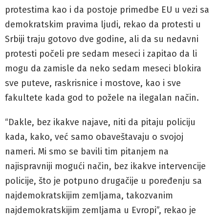
protestima kao i da postoje primedbe EU u vezi sa
demokratskim pravima ljudi, rekao da protesti u
Srbiji traju gotovo dve godine, ali da su nedavni
protesti počeli pre sedam meseci i zapitao da li
mogu da zamisle da neko sedam meseci blokira
sve puteve, raskrisnice i mostove, kao i sve
fakultete kada god to požele na ilegalan način.
“Dakle, bez ikakve najave, niti da pitaju policiju
kada, kako, već samo obaveštavaju o svojoj
nameri. Mi smo se bavili tim pitanjem na
najispravniji mogući način, bez ikakve intervencije
policije, što je potpuno drugačije u poređenju sa
najdemokratskijim zemljama, takozvanim
najdemokratskijim zemljama u Evropi”, rekao je