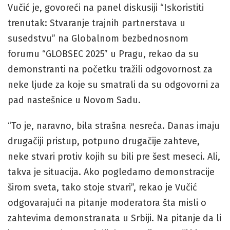
Vučić je, govoreći na panel diskusiji “Iskoristiti
trenutak: Stvaranje trajnih partnerstava u
susedstvu” na Globalnom bezbednosnom
forumu “GLOBSEC 2025” u Pragu, rekao da su
demonstranti na početku tražili odgovornost za
neke ljude za koje su smatrali da su odgovorni za
pad nastešnice u Novom Sadu.
“To je, naravno, bila strašna nesreća. Danas imaju
drugačiji pristup, potpuno drugačije zahteve,
neke stvari protiv kojih su bili pre šest meseci. Ali,
takva je situacija. Ako pogledamo demonstracije
širom sveta, tako stoje stvari”, rekao je Vučić
odgovarajući na pitanje moderatora šta misli o
zahtevima demonstranata u Srbiji. Na pitanje da li