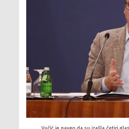
Vučić je naveo da su izašla četiri gl