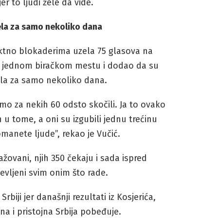
er to ljudi žele da vide.
tela za samo nekoliko dana
irektno blokaderima uzela 75 glasova na
a jednom biračkom mestu i dodao da su
tela za samo nekoliko dana.
smo za nekih 60 odsto skočili. Ja to ovako
 u tome, a oni su izgubili jednu trećinu
manete ljude”, rekao je Vučić.
žovani, njih 350 čekaju i sada ispred
evljeni svim onim što rade.
Srbiji jer današnji rezultati iz Kosjerića,
a i pristojna Srbija pobeđuje.