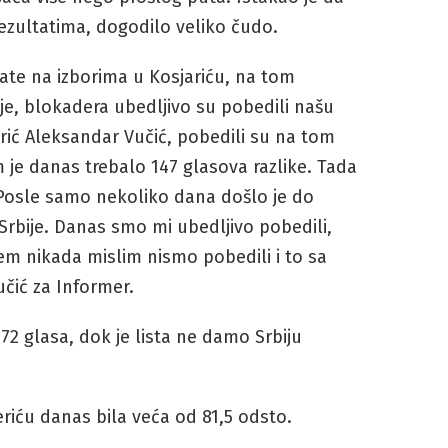
ezultatima, dogodilo veliko čudo.
te na izborima u Kosjariću, na tom
je, blokadera ubedljivo su pobedili našu
rić Aleksandar Vučić, pobedili su na tom
m je danas trebalo 147 glasova razlike. Tada
u. Posle samo nekoliko dana došlo je do
rbije. Danas smo mi ubedljivo pobedili,
m nikada mislim nismo pobedili i to sa
učić za Informer.
 72 glasa, dok je lista ne damo Srbiju
eriću danas bila veća od 81,5 odsto.