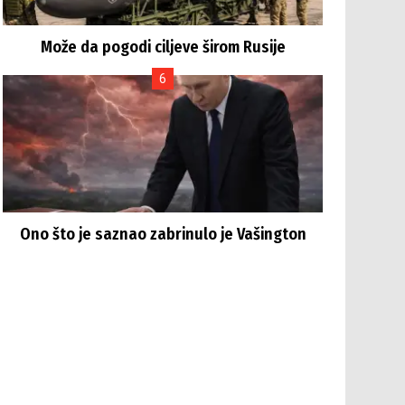
Može da pogodi ciljeve širom Rusije
Ono što je saznao zabrinulo je Vašington