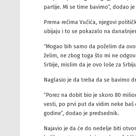
partije. Mi se time bavimo”, dodao je
Prema rečima Vučića, njegovi politi
ubijaju i to se pokazalo na današnj
“Mogao bih samo da poželim da ovo rad
želim, ne zbog toga što mi ne odgov
Srbije, mislim da je ovo loše za Srbij
Naglasio je da treba da se bavimo d
“Porez na dobit bio je skoro 80 mili
vesti, po prvi put da vidim neke ba
godine”, dodao je predsednik.
Najavio je da će do nedelje biti otv