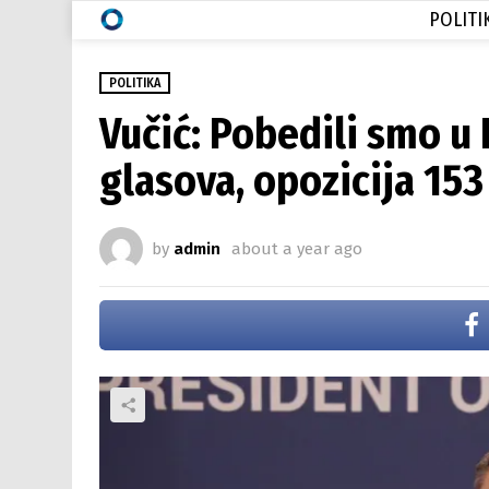
POLITI
POLITIKA
Vučić: Pobedili smo u
glasova, opozicija 153
by
admin
about a year ago