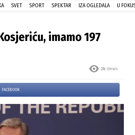
KA
SVET
SPORT
SPEKTAR
IZA OGLEDALA
U FOKU
 Kosjeriću, imamo 197
2k
Views
FACEBOOK