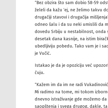
“Bez obzira što sam dobio 58-59 ods
želeli da kažu ‘ej, ne želimo takvu
drugačiji stavovi i drugačija mišljen
odneo šalu i da su neki umislili da 
dovedu Srbiju u nestabilnost, onda 
desetak dana kasnije, na istim bira
ubedljiviju pobedu. Tako vam je i sad
je Vučić.
Istakao je da je opoziciju već upozori
čuju.
“Kažem im da im ne radi Vukadinović u
Mi radimo na tome, mi tokom izbor
dnevno istraživanje gde možemo da 
saopštenja i svega drugog, dakle, tako