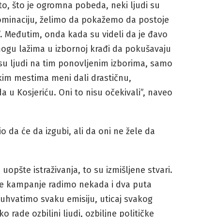
to, što je ogromna pobeda, neki ljudi su
 dominaciju, želimo da pokažemo da postoje
ja’. Međutim, onda kada su videli da je đavo
mogu lažima u izbornoj krađi da pokušavaju
su ljudi na tim ponovljenim izborima, samo
čkim mestima meni dali drastičnu,
a u Kosjeriću. Oni to nisu očekivali”, naveo
o da će da izgubi, ali da oni ne žele da
opšte istraživanja, to su izmišljene stvari.
ne kampanje radimo nekada i dva puta
uhvatimo svaku emisiju, uticaj svakog
 rade ozbiljni ljudi, ozbiljne političke