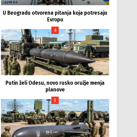
U Beogradu otvorena pitanja koja potresaju
Evropu
Putin želi Odesu, novo rusko oružje menja
planove