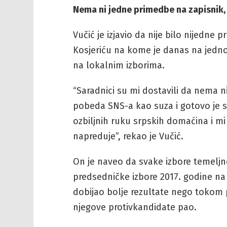
Nema ni jedne primedbe na zapisnik,
Vučić je izjavio da nije bilo nijedn
Kosjeriću na kome je danas na jed
na lokalnim izborima.
“Saradnici su mi dostavili da nema n
pobeda SNS-a kao suza i gotovo je s
ozbiljnih ruku srpskih domaćina i mi
napreduje”, rekao je Vučić.
On je naveo da svake izbore temeljno 
predsedničke izbore 2017. godine na
dobijao bolje rezultate nego tokom p
njegove protivkandidate pao.