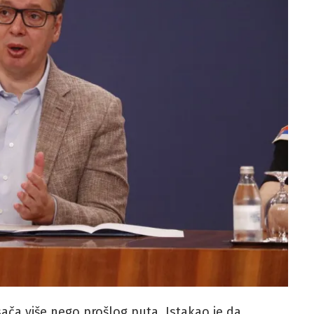
asača više nego prošlog puta. Istakao je da