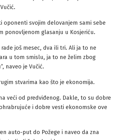
 Vučić.
čki oponenti svojim delovanjem sami sebe
em ponovljenom glasanju u Kosjeriću.
e još mesec, dva ili tri. Ali ja to ne
ara u tom smislu, ja to ne želim zbog
u”, naveo je Vučić.
rugim stvarima kao što je ekonomija.
ona veći od predviđenog. Dakle, to su dobre
š ohrabrujuće i dobre vesti ekonomske ove
oren auto-put do Požege i naveo da zna