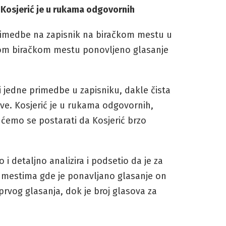
 Kosjerić je u rukama odgovornih
e primedbe na zapisnik na biračkom mestu u
nom biračkom mestu ponovljeno glasanje
i jedne primedbe u zapisniku, dakle čista
ve. Kosjerić je u rukama odgovornih,
 ćemo se postarati da Kosjerić brzo
i detaljno analizira i podsetio da je za
 mestima gde je ponavljano glasanje on
rvog glasanja, dok je broj glasova za