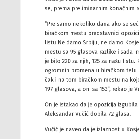
se, prema preliminarnim konačnim r
“Pre samo nekoliko dana ako se seća
biračkom mestu predstavnici opozici
listu Ne damo Srbiju, ne damo Kosje
mestu sa 95 glasova razlike i sada i
je bilo 220 za njih, 125 za našu list
ogromnih promena u biračkom telu S
čak i na tom biračkom mestu na koje
197 glasova, a oni sa 153”, rekao je V
On je istakao da je opozicija izgubila
Aleksandar Vučić dobila 72 glasa.
Vučić je naveo da je izlaznost u Kosj