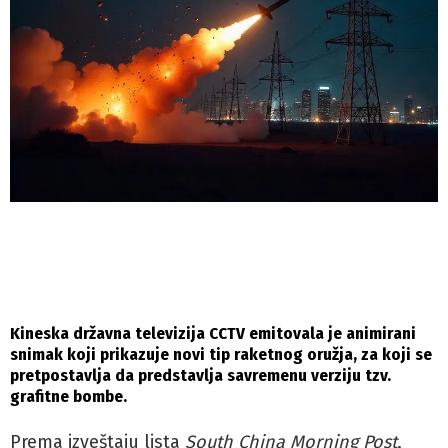
Kineska državna televizija CCTV emitovala je animirani
snimak koji prikazuje novi tip raketnog oružja, za koji se
pretpostavlja da predstavlja savremenu verziju tzv.
grafitne bombe.
Prema izveštaju lista
South China Morning Post
,