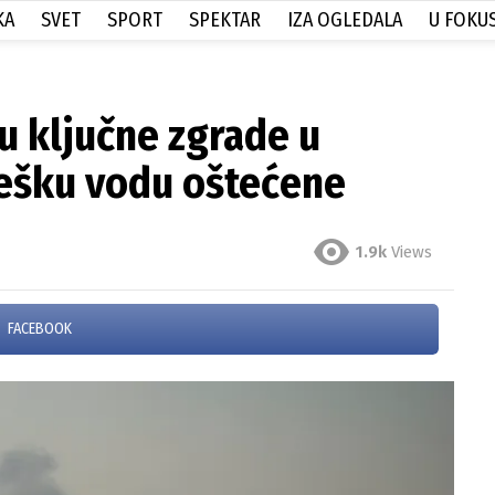
KA
SVET
SPORT
SPEKTAR
IZA OGLEDALA
U FOKU
u ključne zgrade u
tešku vodu oštećene
1.9k
Views
FACEBOOK