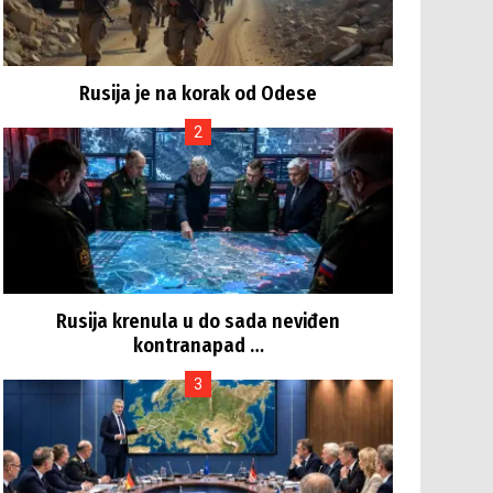
Rusija je na korak od Odese
Rusija krenula u do sada neviđen
kontranapad …