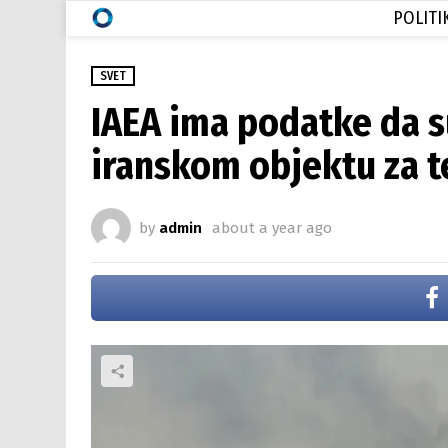
POLITI
SVET
IAEA ima podatke da s
iranskom objektu za 
by
admin
about a year ago