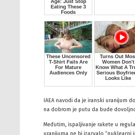
IAEA navodi da je iranski uranijum 
na dobrom je putu da bude dovoljno
Međutim, ispaljivanje rakete u regu
uranijuma ne bi izazvalo “nuklearni i