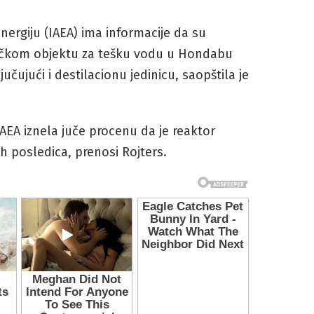
rgiju (IAEA) ima informacije da su
vačkom objektu za tešku vodu u Hondabu
čujući i destilacionu jedinicu, saopštila je
IAEA iznela juče procenu da je reaktor
ih posledica, prenosi Rojters.