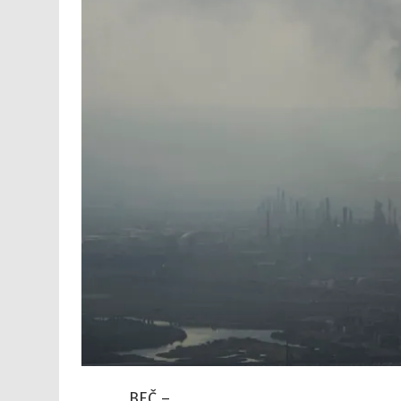
BEČ –