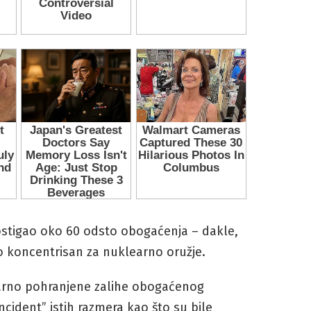
dostigao oko 60 odsto obogaćenja – dakle,
 koncentrisan za nuklearno oružje.
larno pohranjene zalihe obogaćenog
ncident” istih razmera kao što su bile