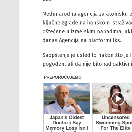
Međunarodna agencija za atomsku ene
ključne zgrade na iranskom istraži
oštećene u izraelskim napadima, uklju
danas Agencija na platformi Iks.
Saopštenje je usledilo nakon što je 
pogođen, ali da nije bilo radioaktivn