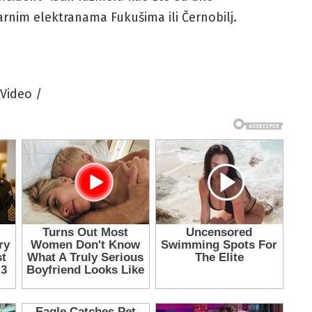
arnim elektranama Fukušima ili Černobilj.
 Video /