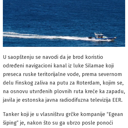
U saopštenju se navodi da je brod koristio
određeni navigacioni kanal iz luke Silamae koji
preseca ruske teritorijalne vode, prema severnom
delu Finskog zaliva na putu za Roterdam, kojim se,
na osnovu utvrđenih plovnih ruta kreće ka zapadu,
javila je estonska javna radiodifuzna televizija EER.
Tanker koji je u vlasništvu grčke kompanije “Egean
šiping” je, nakon što su ga ubrzo posle ponoći