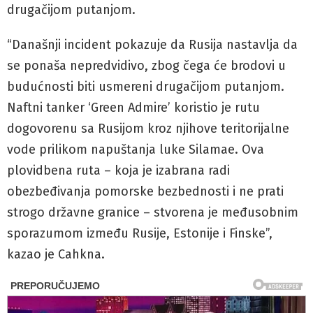
drugačijom putanjom.
“Današnji incident pokazuje da Rusija nastavlja da
se ponaša nepredvidivo, zbog čega će brodovi u
budućnosti biti usmereni drugačijom putanjom.
Naftni tanker ‘Green Admire’ koristio je rutu
dogovorenu sa Rusijom kroz njihove teritorijalne
vode prilikom napuštanja luke Silamae. Ova
plovidbena ruta – koja je izabrana radi
obezbeđivanja pomorske bezbednosti i ne prati
strogo državne granice – stvorena je međusobnim
sporazumom između Rusije, Estonije i Finske”,
kazao je Cahkna.