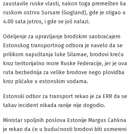
zaustavile ruske vlasti, nakon toga premešten ka
ruskom ostrvu Sursare (Gogland), gde je stigao u
4.00 sata jutros, i gde se još nalazi.
Odeljenje za upravljanje brodskim saobraćajem
Estonskog transportnog odbora je navelo da se
prilikom napuštanja luke Silamae, brodovi kreću
kroz teritorijalno more Ruske Federacije, jer je ova
ruta bezbednija za velike brodove nego plovidba
kroz plićake u estonskim vodama.
Estonski odbor za transport rekao je za ERR da se
takav incident nikada ranije nije dogodio.
Ministar spoljnih poslova Estonije Margus Cahkna
je rekao da će u budućnosti brodovi biti usmereni