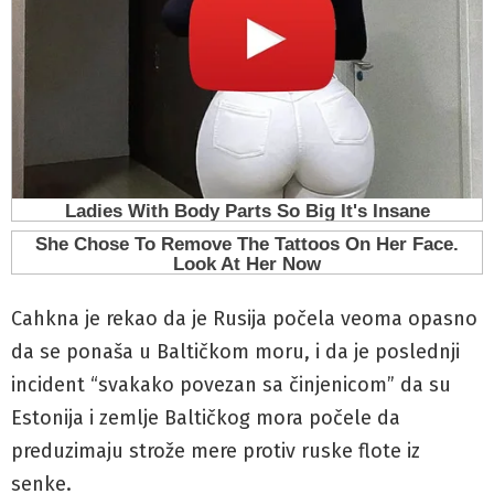
Cahkna je rekao da je Rusija počela veoma opasno
da se ponaša u Baltičkom moru, i da je poslednji
incident “svakako povezan sa činjenicom” da su
Estonija i zemlje Baltičkog mora počele da
preduzimaju strože mere protiv ruske flote iz
senke.