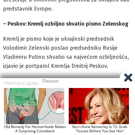
predstavnik Evrope.
– Peskov: Kremlj ozbiljno shvatio pismo Zelenskog
Kremlj je pismo koje je ukrajinski predsednik
Volodimir Zelenski poslao predsedniku Rusije
Vladimiru Putinu shvatio sa najvećom ozbiljnošću,
izjavio je portparol Kremlja Dmitrij Peskov.
On je dodao da odgovor ruskog predsednika na
plenarnoj sednici to potvrđuje, prenela je agencija
Taš.
Ruski predsednik Vladimir Putin saopštio je da za
sada ne vidi svrhu sastanka sa Zelenskim.