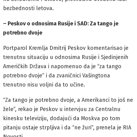
bezbednosti letova.
– Peskov o odnosima Rusije i SAD: Za tango je
potrebno dvoje
Portparol Kremlja Dmitrij Peskov komentarisao je
trenutnu situaciju u odnosima Rusije i Sjedinjenih
Američkih Država i napomenuo da je “za tango
potrebno dvoje” i da zvaničnici Vašingtona
trenutno nisu voljni da to učine.
“Za tango je potrebno dvoje, a Amerikanci to još ne
žele”, rekao je Peskov u intervjuu za Centralnu
kinesku televiziju, dodajući da Moskva po tom
pitanju ostaje strpljiva i da “ne žuri”, prenela je RIA
Novosti.