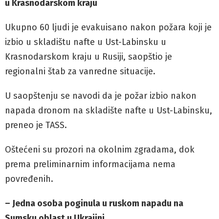
u Krasnodarskom kraju
Ukupno 60 ljudi je evakuisano nakon požara koji je
izbio u skladištu nafte u Ust-Labinsku u
Krasnodarskom kraju u Rusiji, saopštio je
regionalni štab za vanredne situacije.
U saopštenju se navodi da je požar izbio nakon
napada dronom na skladište nafte u Ust-Labinsku,
preneo je TASS.
Oštećeni su prozori na okolnim zgradama, dok
prema preliminarnim informacijama nema
povređenih.
– Jedna osoba poginula u ruskom napadu na
Sumsku oblast u Ukrajini