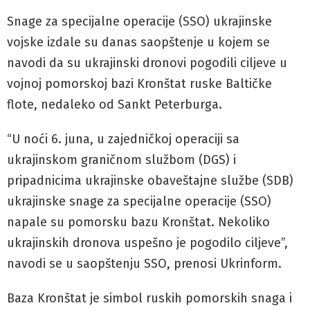
Snage za specijalne operacije (SSO) ukrajinske
vojske izdale su danas saopštenje u kojem se
navodi da su ukrajinski dronovi pogodili ciljeve u
vojnoj pomorskoj bazi Kronštat ruske Baltičke
flote, nedaleko od Sankt Peterburga.
“U noći 6. juna, u zajedničkoj operaciji sa
ukrajinskom graničnom službom (DGS) i
pripadnicima ukrajinske obaveštajne službe (SDB)
ukrajinske snage za specijalne operacije (SSO)
napale su pomorsku bazu Kronštat. Nekoliko
ukrajinskih dronova uspešno je pogodilo ciljeve”,
navodi se u saopštenju SSO, prenosi Ukrinform.
Baza Kronštat je simbol ruskih pomorskih snaga i