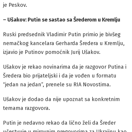
je Peskov.
– Ušakov: Putin se sastao sa Šrederom u Kremlju
Ruski predsednik Vladimir Putin primio je bivšeg
nemačkog kancelara Gerharda Šredera u Kremlju,
izjavio je Putinov pomoćnik Jurij Ušakov.
Ušakov je rekao novinarima da je razgovor Putina i
Šredera bio prijateljski i da je vođen u formatu
“jedan na jedan”, prenele su RIA Novostima.
Ušakov je dodao da nije upoznat sa konkretnim
temama razgovora.
Putin je nedavno rekao da lično želi da Šreder
učestvuje u mirovnim pregovorima za Ukrajinu kao