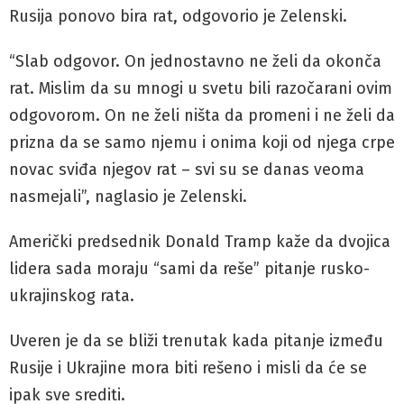
Rusija ponovo bira rat, odgovorio je Zelenski.
“Slab odgovor. On jednostavno ne želi da okonča
rat. Mislim da su mnogi u svetu bili razočarani ovim
odgovorom. On ne želi ništa da promeni i ne želi da
prizna da se samo njemu i onima koji od njega crpe
novac sviđa njegov rat – svi su se danas veoma
nasmejali”, naglasio je Zelenski.
Američki predsednik Donald Tramp kaže da dvojica
lidera sada moraju “sami da reše” pitanje rusko-
ukrajinskog rata.
Uveren je da se bliži trenutak kada pitanje između
Rusije i Ukrajine mora biti rešeno i misli da će se
ipak sve srediti.