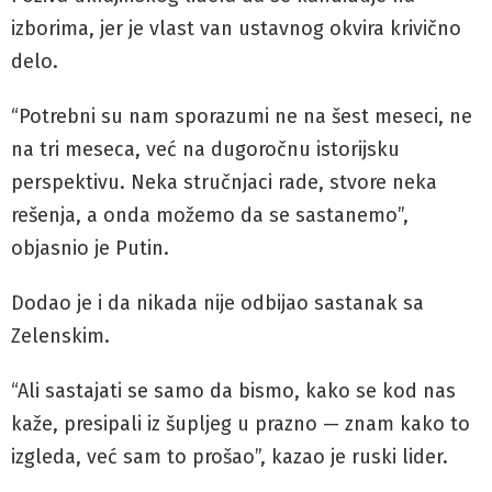
izborima, jer je vlast van ustavnog okvira krivično
delo.
“Potrebni su nam sporazumi ne na šest meseci, ne
na tri meseca, već na dugoročnu istorijsku
perspektivu. Neka stručnjaci rade, stvore neka
rešenja, a onda možemo da se sastanemo”,
objasnio je Putin.
Dodao je i da nikada nije odbijao sastanak sa
Zelenskim.
“Ali sastajati se samo da bismo, kako se kod nas
kaže, presipali iz šupljeg u prazno — znam kako to
izgleda, već sam to prošao”, kazao je ruski lider.