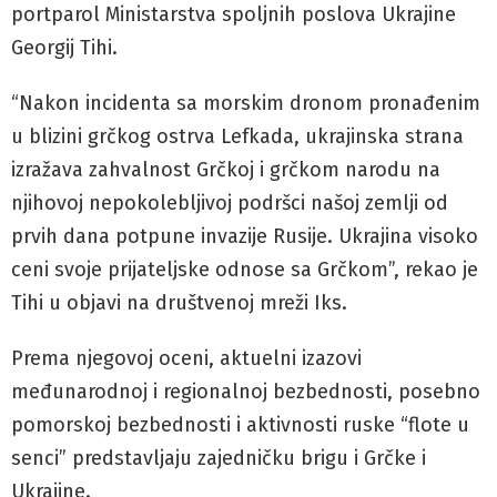
portparol Ministarstva spoljnih poslova Ukrajine
Georgij Tihi.
“Nakon incidenta sa morskim dronom pronađenim
u blizini grčkog ostrva Lefkada, ukrajinska strana
izražava zahvalnost Grčkoj i grčkom narodu na
njihovoj nepokolebljivoj podršci našoj zemlji od
prvih dana potpune invazije Rusije. Ukrajina visoko
ceni svoje prijateljske odnose sa Grčkom”, rekao je
Tihi u objavi na društvenoj mreži Iks.
Prema njegovoj oceni, aktuelni izazovi
međunarodnoj i regionalnoj bezbednosti, posebno
pomorskoj bezbednosti i aktivnosti ruske “flote u
senci” predstavljaju zajedničku brigu i Grčke i
Ukrajine.