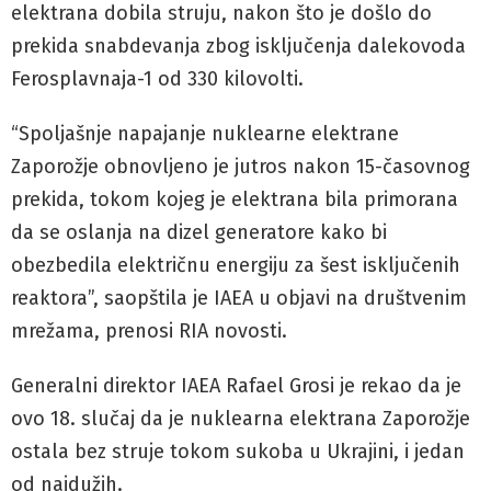
elektrana dobila struju, nakon što je došlo do
prekida snabdevanja zbog isključenja dalekovoda
Ferosplavnaja-1 od 330 kilovolti.
“Spoljašnje napajanje nuklearne elektrane
Zaporožje obnovljeno je jutros nakon 15-časovnog
prekida, tokom kojeg je elektrana bila primorana
da se oslanja na dizel generatore kako bi
obezbedila električnu energiju za šest isključenih
reaktora”, saopštila je IAEA u objavi na društvenim
mrežama, prenosi RIA novosti.
Generalni direktor IAEA Rafael Grosi je rekao da je
ovo 18. slučaj da je nuklearna elektrana Zaporožje
ostala bez struje tokom sukoba u Ukrajini, i jedan
od najdužih.