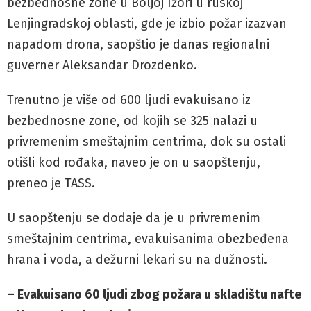
bezbednosne zone u Boljoj Ižori u ruskoj
Lenjingradskoj oblasti, gde je izbio požar izazvan
napadom drona, saopštio je danas regionalni
guverner Aleksandar Drozdenko.
Trenutno je više od 600 ljudi evakuisano iz
bezbednosne zone, od kojih se 325 nalazi u
privremenim smeštajnim centrima, dok su ostali
otišli kod rođaka, naveo je on u saopštenju,
preneo je TASS.
U saopštenju se dodaje da je u privremenim
smeštajnim centrima, evakuisanima obezbeđena
hrana i voda, a dežurni lekari su na dužnosti.
– Evakuisano 60 ljudi zbog požara u skladištu nafte