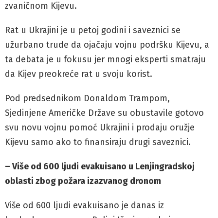
zvaničnom Kijevu.
Rat u Ukrajini je u petoj godini i saveznici se
užurbano trude da ojačaju vojnu podršku Kijevu, a
ta debata je u fokusu jer mnogi eksperti smatraju
da Kijev preokreće rat u svoju korist.
Pod predsednikom Donaldom Trampom,
Sjedinjene Američke Države su obustavile gotovo
svu novu vojnu pomoć Ukrajini i prodaju oružje
Kijevu samo ako to finansiraju drugi saveznici.
– Više od 600 ljudi evakuisano u Lenjingradskoj
oblasti zbog požara izazvanog dronom
Više od 600 ljudi evakuisano je danas iz