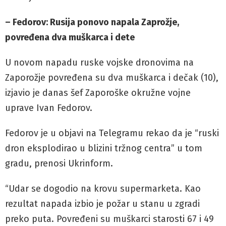
– Fedorov: Rusija ponovo napala Zaprožje,
povređena dva muškarca i dete
U novom napadu ruske vojske dronovima na
Zaporožje povređena su dva muškarca i dečak (10),
izjavio je danas šef Zaporoške okružne vojne
uprave Ivan Fedorov.
Fedorov je u objavi na Telegramu rekao da je “ruski
dron eksplodirao u blizini tržnog centra” u tom
gradu, prenosi Ukrinform.
“Udar se dogodio na krovu supermarketa. Kao
rezultat napada izbio je požar u stanu u zgradi
preko puta. Povređeni su muškarci starosti 67 i 49