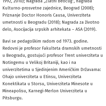
1992, 2010); Nagrada „Zlatni beočug“, nagrada
Kulturno-prosvetne zajednice, Beograd (2008);
Priznanje Doctor Honoris Causa, Univerziteta
umetnosti u Beogradu (2018); Nagrada za životno
delo, Asocijacija srpskih arhitekata – ASA (2019).
Bavi se pedagoškim radom od 1973. godine.
Redovni je profesor Fakulteta dramskih umetnosti
u Beogradu, gostujući profesor Trent univerziteta u
Notingemu u Velikoj Britaniji, kao i na
univerzitetima u Sjedinjenim Američkim Državama:
Ohajo univerziteta u Etinsu, Univerziteta
Konektikata u Storsu, Univerziteta Minesote u
Mineapolisu, Karnegi-Merlon Univerziteta u
Pitsburgu.